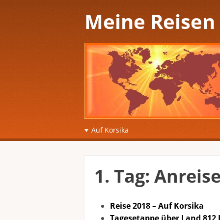
Meine Reisen
☰
Menu
Auf Korsika
Skip to content
1. Tag: Anreis
Reise 2018 – Auf Korsika
Tagesetappe über Land 812