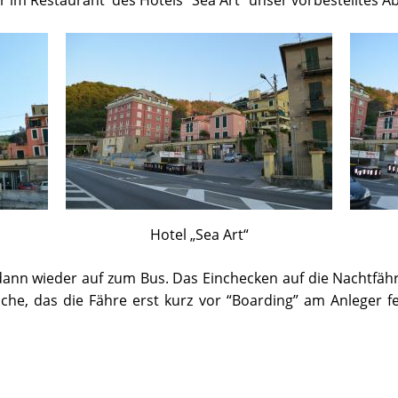
 im Restaurant des Hotels “Sea Art” unser vorbestelltes 
Hotel „Sea Art“
dann wieder auf zum Bus. Das Einchecken auf die Nachtfäh
che, das die Fähre erst kurz vor “Boarding” am Anleger f